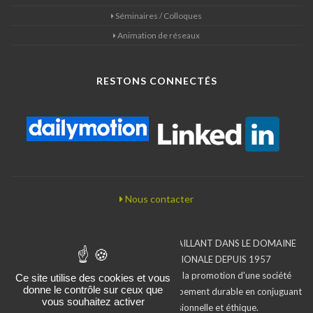
Séminaires / Colloques
Animation de réseaux
RESTONS CONNECTÉS
Nous contacter
BUREAU D'ÉTUDES ASSOCIATIF TRAVAILLANT DANS LE DOMAINE
DE LA COOPÉRATION INTERNATIONALE DEPUIS 1957
L'Iram inscrit son action dans le sens de la promotion d'une société
Ce site utilise des cookies et vous
donne le contrôle sur ceux que
moins inégalitaire en faveur d'un développement durable en conjuguant
vous souhaitez activer
compétences, exigence professionnelle et éthique.