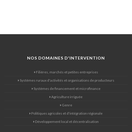
NOS DOMAINES D'INTERVENTION
Filières, marchés et petites entreprises
Systèmes ruraux d'activités et organisations de producteurs
Systèmes de financement et microfinance
Agriculture irriguée
Genre
Politiques agricoles et d'intégration régionale
Développement local et décentralisation