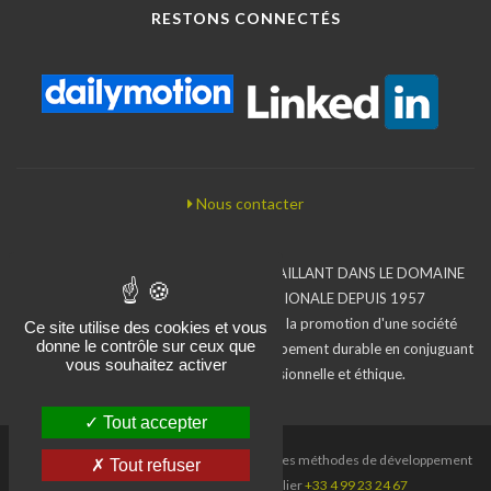
RESTONS CONNECTÉS
Nous contacter
BUREAU D'ÉTUDES ASSOCIATIF TRAVAILLANT DANS LE DOMAINE
DE LA COOPÉRATION INTERNATIONALE DEPUIS 1957
L'Iram inscrit son action dans le sens de la promotion d'une société
Ce site utilise des cookies et vous
donne le contrôle sur ceux que
moins inégalitaire en faveur d'un développement durable en conjuguant
vous souhaitez activer
compétences, exigence professionnelle et éthique.
Tout accepter
Iram, Institut de recherche et d'applications des méthodes de développement
Tout refuser
- Paris
+33 1 44 08 67 67
- Montpellier
+33 4 99 23 24 67