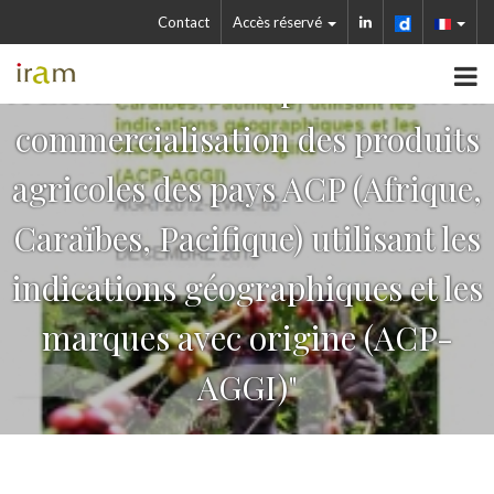
Contact
Accès réservé
A LIRE: "Etude du potentiel de la
commercialisation des produits
agricoles des pays ACP (Afrique,
Caraïbes, Pacifique) utilisant les
indications géographiques et les
marques avec origine (ACP-
AGGI)"