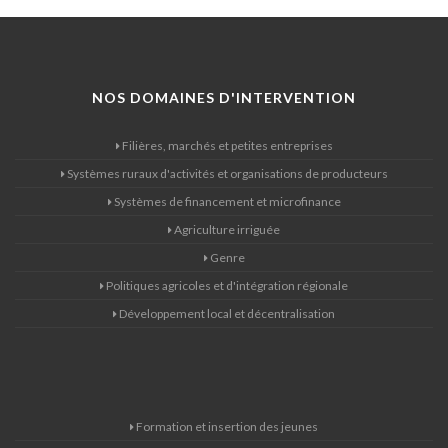
NOS DOMAINES D'INTERVENTION
Filières, marchés et petites entreprises
Systèmes ruraux d'activités et organisations de producteurs
Systèmes de financement et microfinance
Agriculture irriguée
Genre
Politiques agricoles et d'intégration régionale
Développement local et décentralisation
Formation et insertion des jeunes