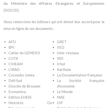
du Ministère des Affaires Etrangères et Européennes
(DGCID).
Nous remercions les éditeurs qui ont donné leur accord pour la
mise en ligne de ces documents :
AFD
GRET
BPI
IIED
Cahier du GEMDEV
Inter-réseaux
COTA
IRD
CIHEAM
Irfed
CIRAD
Karthala
Cocoeduc Ismea
La Documentation française
Défi Sud
La Société française
Desclée de Brouwer
d’économie
Economica
Le Monde
Edition EHESS
MAE
Histoires De
OIF