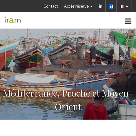
Contact
Accès réservé
Méditerranée, Proche et Moyen-
Orient