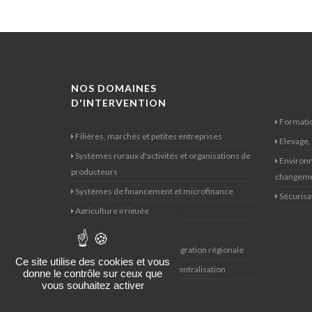
NOS DOMAINES
D'INTERVENTION
Formatio
Filières, marchés et petites entreprises
Elevage,
Systèmes ruraux d'activités et organisations de
Environn
producteurs
changeme
Systèmes de financement et microfinance
Sécurisat
Agriculture irriguée
Genre
Politiques agricoles et d'intégration régionale
Ce site utilise des cookies et vous
Développement local et décentralisation
donne le contrôle sur ceux que
vous souhaitez activer