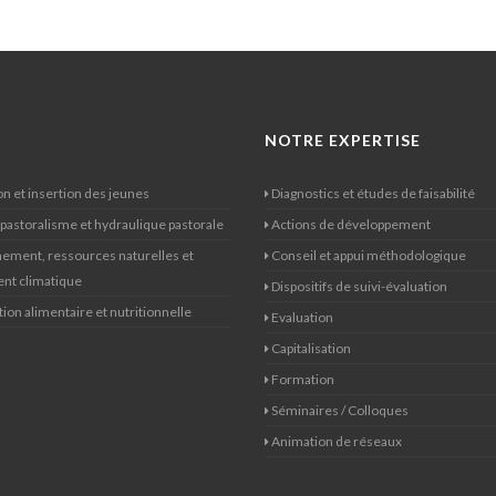
NOTRE EXPERTISE
n et insertion des jeunes
Diagnostics et études de faisabilité
 pastoralisme et hydraulique pastorale
Actions de développement
ement, ressources naturelles et
Conseil et appui méthodologique
nt climatique
Dispositifs de suivi-évaluation
ion alimentaire et nutritionnelle
Evaluation
Capitalisation
Formation
Séminaires / Colloques
Animation de réseaux