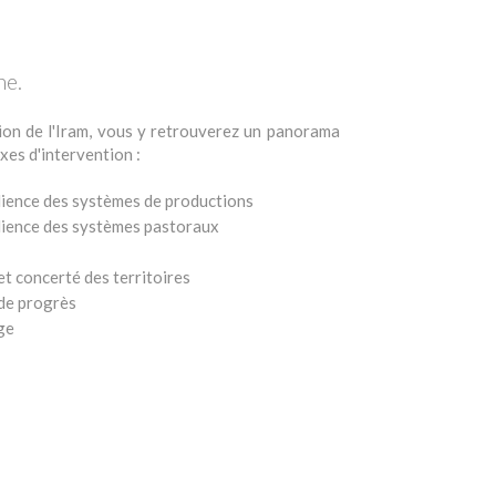
ne.
tion de l'Iram, vous y retrouverez un panorama
xes d'intervention :
silience des systèmes de productions
silience des systèmes pastoraux
 concerté des territoires
s de progrès
âge