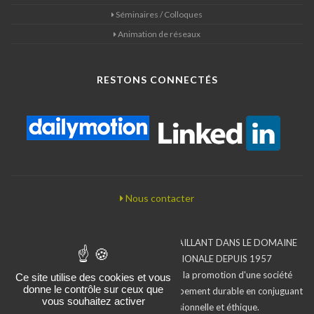
Séminaires / Colloques
Animation de réseaux
RESTONS CONNECTÉS
Nous contacter
BUREAU D'ÉTUDES ASSOCIATIF TRAVAILLANT DANS LE DOMAINE
DE LA COOPÉRATION INTERNATIONALE DEPUIS 1957
L'Iram inscrit son action dans le sens de la promotion d'une société
Ce site utilise des cookies et vous
donne le contrôle sur ceux que
moins inégalitaire en faveur d'un développement durable en conjuguant
vous souhaitez activer
compétences, exigence professionnelle et éthique.