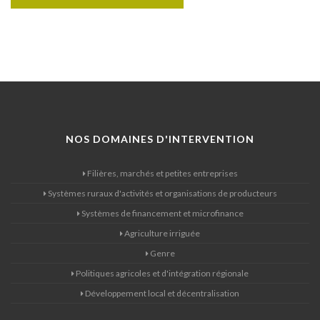
NOS DOMAINES D'INTERVENTION
Filières, marchés et petites entreprises
Systèmes ruraux d'activités et organisations de producteurs
Systèmes de financement et microfinance
Agriculture irriguée
Genre
Politiques agricoles et d'intégration régionale
Développement local et décentralisation