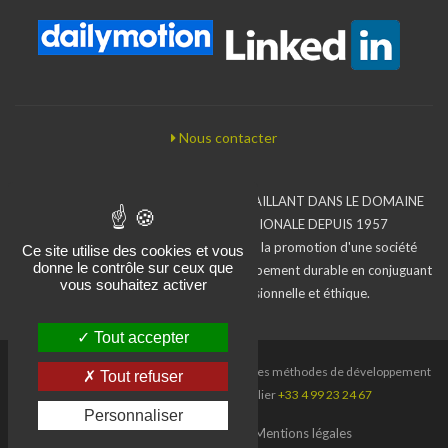
Nous contacter
BUREAU D'ÉTUDES ASSOCIATIF TRAVAILLANT DANS LE DOMAINE
DE LA COOPÉRATION INTERNATIONALE DEPUIS 1957
L'Iram inscrit son action dans le sens de la promotion d'une société
Ce site utilise des cookies et vous
donne le contrôle sur ceux que
moins inégalitaire en faveur d'un développement durable en conjuguant
vous souhaitez activer
compétences, exigence professionnelle et éthique.
Tout accepter
Iram, Institut de recherche et d'applications des méthodes de développement
Tout refuser
- Paris
+33 1 44 08 67 67
- Montpellier
+33 4 99 23 24 67
Personnaliser
© Iram, 1957 -2016
Mentions légales