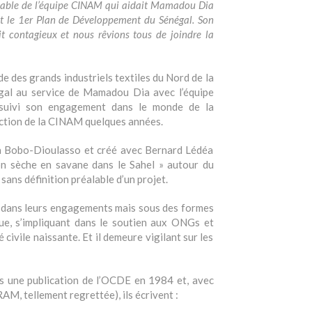
onsable de l’équipe CINAM qui aidait Mamadou Dia
et le 1er Plan de Développement du Sénégal. Son
t contagieux et nous rêvions tous de joindre la
e des grands industriels textiles du Nord de la
égal au service de Mamadou Dia avec l’équipe
rsuivi son engagement dans le monde de la
ection de la CINAM quelques années.
 à Bobo-Dioulasso et créé avec Bernard Lédéa
on sèche en savane dans le Sahel » autour du
ans définition préalable d’un projet.
d dans leurs engagements mais sous des formes
ue, s’impliquant dans le soutien aux ONGs et
civile naissante. Et il demeure vigilant sur les
s une publication de l’OCDE en 1984 et, avec
M, tellement regrettée), ils écrivent :