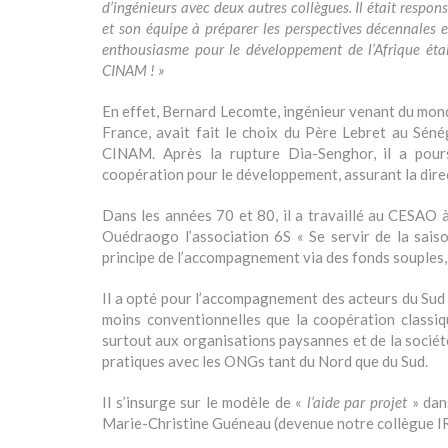
d’ingénieurs avec deux autres collègues. Il était resp
et son équipe à préparer les perspectives décennales 
enthousiasme pour le développement de l’Afrique étai
CINAM ! »
En effet, Bernard Lecomte, ingénieur venant du mond
France, avait fait le choix du Père Lebret au Sén
CINAM. Après la rupture Dia-Senghor, il a pou
coopération pour le développement, assurant la dir
Dans les années 70 et 80, il a travaillé au CESAO
Ouédraogo l’association 6S « Se servir de la sais
principe de l’accompagnement via des fonds souples, s
Il a opté pour l’accompagnement des acteurs du Su
moins conventionnelles que la coopération classiq
surtout aux organisations paysannes et de la société 
pratiques avec les ONGs tant du Nord que du Sud.
Il s’insurge sur le modèle de «
l’aide par projet
» dan
Marie-Christine Guéneau (devenue notre collègue IRA