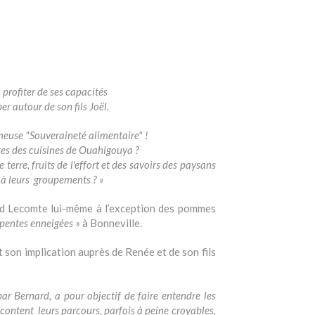
profiter de ses capacités
r autour de son fils Joël.
euse "Souveraineté alimentaire" !
ettes des cuisines de Ouahigouya ?
terre, fruits de l'effort et des savoirs des paysans
 à leurs groupements ? »
ard Lecomte lui-même à l’exception des pommes
s pentes enneigées
» à Bonneville.
 son implication auprès de Renée et de son fils
par Bernard, a pour objectif de faire entendre les
acontent leurs parcours, parfois à peine croyables,