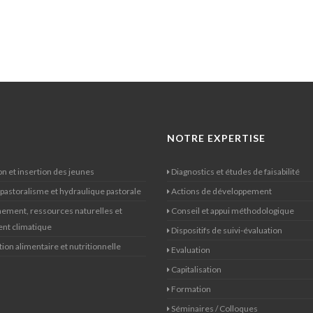
NOTRE EXPERTISE
n et insertion des jeunes
Diagnostics et études de faisabilité
 pastoralisme et hydraulique pastorale
Actions de développement
ement, ressources naturelles et
Conseil et appui méthodologique
nt climatique
Dispositifs de suivi-évaluation
ion alimentaire et nutritionnelle
Evaluation
Capitalisation
Formation
Séminaires / Colloques