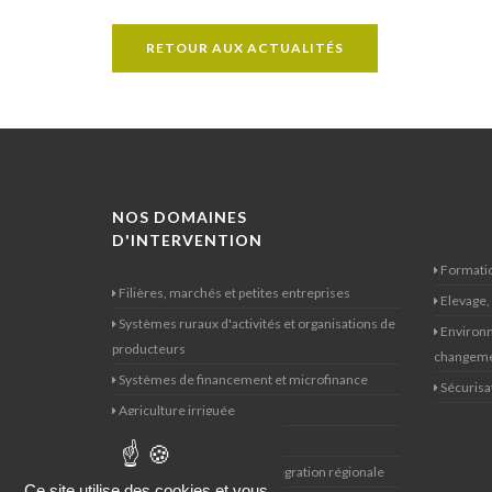
RETOUR AUX ACTUALITÉS
NOS DOMAINES
D'INTERVENTION
Formatio
Filières, marchés et petites entreprises
Elevage,
Systèmes ruraux d'activités et organisations de
Environn
producteurs
changeme
Systèmes de financement et microfinance
Sécurisat
Agriculture irriguée
Genre
Politiques agricoles et d'intégration régionale
Ce site utilise des cookies et vous