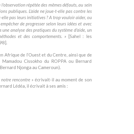
e à l'observation répétée des mêmes défauts, au sein
ns publiques. L'aide ne joue-t-elle pas contre les
le pas leurs initiatives ? A trop vouloir aider, ou
es empêcher de progresser selon leurs idées et avec
és une analyse des pratiques du système d'aide, un
méthodes et des comportements. »
[Sahel : les
98].
n Afrique de l’Ouest et du Centre, ainsi que de
mme Mamadou Cissokho du ROPPA ou Bernard
 Bernard Njonga au Cameroun).
 notre rencontre
» écrivait-il au moment de son
nard Lédéa, il écrivait à ses amis :