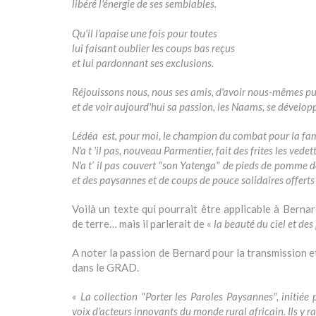
libéré l'énergie de ses semblables.
Qu'il l'apaise une fois pour toutes
lui faisant oublier les coups bas reçus
et lui pardonnant ses exclusions.
Réjouissons nous, nous ses amis, d'avoir nous-mêmes pu 
et de voir aujourd'hui sa passion, les Naams, se développe
Lédéa est, pour moi, le champion du combat pour la fam
N'a t 'il pas, nouveau Parmentier, fait des frites les ved
N'a t’ il pas couvert "son Yatenga" de pieds de pomme de 
et des paysannes et de coups de pouce solidaires offerts
Voilà un texte qui pourrait être applicable à Bern
de terre… mais il parlerait de «
la beauté du ciel et de
A noter la passion de Bernard pour la transmission et
dans le GRAD.
« La collection "Porter les Paroles Paysannes", initiée 
voix d'acteurs innovants du monde rural africain. Ils y r