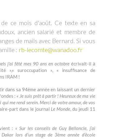
de ce mois d'août. Ce texte en sa
doux, ancien salarié et membre de
hanges de mails avec Bernard. Si vous
amille :
rb-lecomte@wanadoo.fr
quels j'ai fêté mes 90 ans en octobre
écrivait-il à
té »,« suroccupation », « insuffisance de
ans IRAM !
rtir dans sa 94ème année en laissant un dernier
fondes :
« Je suis prêt à partir ! Heureux de ma vie
i qui me rend serein. Merci de votre amour, de vos
aire-part dans le journal
Le Monde
, du jeudi 11
vient :
« Sur les conseils de Guy Belloncle, j’ai
 Dakar lors d’un stage de 3ème année d’école