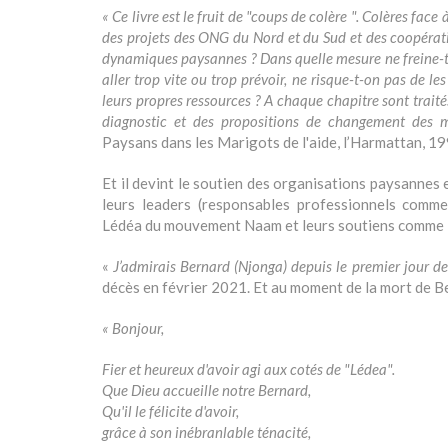
« Ce livre est le fruit de "coups de colère ". Colères fac
des projets des ONG du Nord et du Sud et des coopératio
dynamiques paysannes ? Dans quelle mesure ne freine-t-el
aller trop vite ou trop prévoir, ne risque-t-on pas de l
leurs propres ressources ? A chaque chapitre sont trait
diagnostic et des propositions de changement des 
Paysans dans les Marigots de l'aide, l’Harmattan, 19
Et il devint le soutien des organisations paysannes e
leurs leaders (responsables professionnels co
Lédéa du mouvement Naam et leurs soutiens comme
«
J’admirais Bernard (Njonga) depuis le premier jour de
décès en février 2021. Et au moment de la mort de Ber
« Bonjour,
Fier et heureux d'avoir agi aux cotés de "Lédea".
Que Dieu accueille notre Bernard,
Qu'il le félicite d'avoir,
grâce à son inébranlable ténacité,