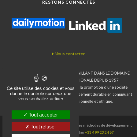
RESTONS CONNECTÉS
Nous contacter
BUREAU D'ÉTUDES ASSOCIATIF TRAVAILLANT DANS LE DOMAINE
DE LA COOPÉRATION INTERNATIONALE DEPUIS 1957
L'Iram inscrit son action dans le sens de la promotion d'une société
Ce site utilise des cookies et vous
donne le contrôle sur ceux que
moins inégalitaire en faveur d'un développement durable en conjuguant
vous souhaitez activer
compétences, exigence professionnelle et éthique.
Tout accepter
Iram, Institut de recherche et d'applications des méthodes de développement
Tout refuser
- Paris
+33 1 44 08 67 67
- Montpellier
+33 4 99 23 24 67