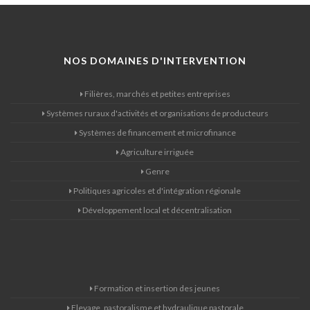
NOS DOMAINES D'INTERVENTION
Filières, marchés et petites entreprises
Systèmes ruraux d'activités et organisations de producteurs
Systèmes de financement et microfinance
Agriculture irriguée
Genre
Politiques agricoles et d'intégration régionale
Développement local et décentralisation
Formation et insertion des jeunes
Elevage, pastoralisme et hydraulique pastorale