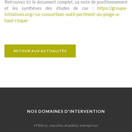
Retrouvez ici le document complet, sa note de positionnement
et les synthèses des études de cas :
https://groupe-
initiatives.org/-Le-consortium-outil-pertinent-ou-piege-a-
haut-risque-
RETOUR AUX ACTUALITÉS
NOS DOMAINES D'INTERVENTION
Filières, marchés et petites entreprises