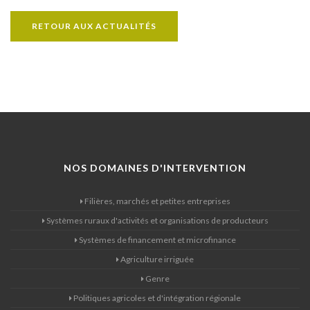
RETOUR AUX ACTUALITÉS
NOS DOMAINES D'INTERVENTION
Filières, marchés et petites entreprises
Systèmes ruraux d'activités et organisations de producteurs
Systèmes de financement et microfinance
Agriculture irriguée
Genre
Politiques agricoles et d'intégration régionale