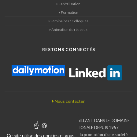
Capitalisation
Formation
Séminaires / Colloques
Animation de réseaux
RESTONS CONNECTÉS
Nous contacter
BUREAU D'ÉTUDES ASSOCIATIF TRAVAILLANT DANS LE DOMAINE
DE LA COOPÉRATION INTERNATIONALE DEPUIS 1957
L'Iram inscrit son action dans le sens de la promotion d'une société
Ce site utilise des cookies et vous